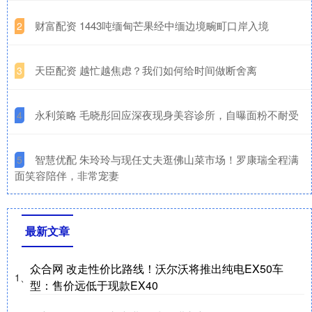
​财富配资 1443吨缅甸芒果经中缅边境畹町口岸入境
2
​天臣配资 越忙越焦虑？我们如何给时间做断舍离
3
​永利策略 毛晓彤回应深夜现身美容诊所，自曝面粉不耐受
4
​智慧优配 朱玲玲与现任丈夫逛佛山菜市场！罗康瑞全程满
5
面笑容陪伴，非常宠妻
最新文章
众合网 改走性价比路线！沃尔沃将推出纯电EX50车
1、
型：售价远低于现款EX40