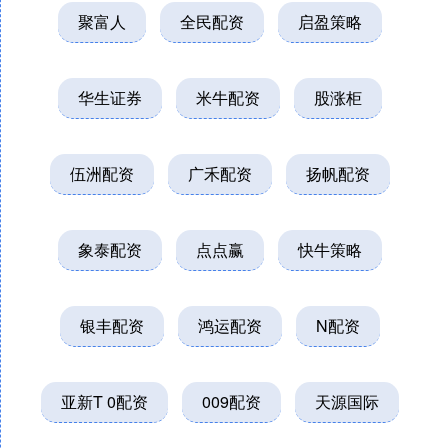
聚富人
全民配资
启盈策略
华生证券
米牛配资
股涨柜
伍洲配资
广禾配资
扬帆配资
象泰配资
点点赢
快牛策略
银丰配资
鸿运配资
N配资
亚新T 0配资
009配资
天源国际