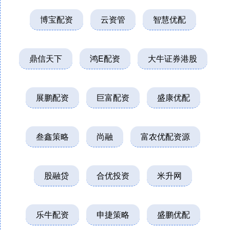
博宝配资
云资管
智慧优配
鼎信天下
鸿E配资
大牛证券港股
展鹏配资
巨富配资
盛康优配
叁鑫策略
尚融
富农优配资源
股融贷
合优投资
米升网
乐牛配资
申捷策略
盛鹏优配