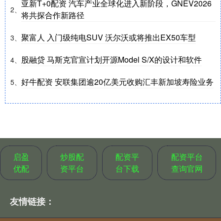
亚新T+0配资 汽车产业全球化进入新阶段，GNEV2026
2、
将共探合作新路径
聚富人 入门级纯电SUV 沃尔沃或将推出EX50车型
3、
股融贷 马斯克官宣计划开源Model S/X的设计和软件
4、
好牛配资 安联集团逾20亿美元收购汇丰新加坡寿险业务
5、
启盈
炒股配
配资平
配资平台
优配
资平台
台下载
查询官网
友情链接：