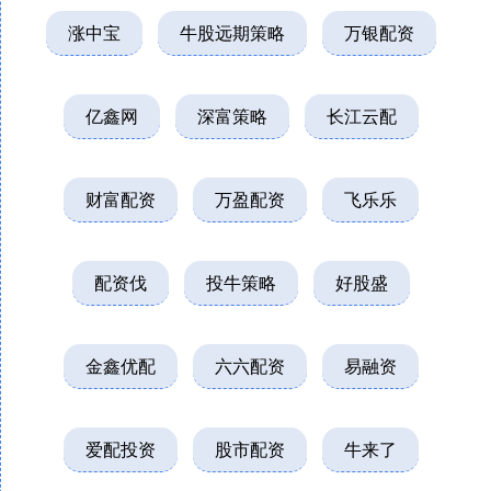
涨中宝
牛股远期策略
万银配资
亿鑫网
深富策略
长江云配
财富配资
万盈配资
飞乐乐
配资伐
投牛策略
好股盛
金鑫优配
六六配资
易融资
爱配投资
股市配资
牛来了