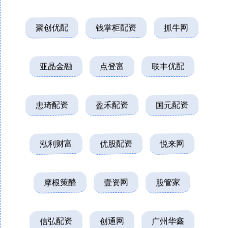
聚创优配
钱掌柜配资
抓牛网
亚晶金融
点登富
联丰优配
忠琦配资
盈禾配资
国元配资
泓利财富
优股配资
悦来网
摩根策酪
壹资网
股管家
信弘配资
创通网
广州华鑫