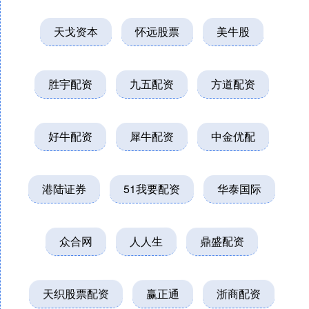
天戈资本
怀远股票
美牛股
胜宇配资
九五配资
方道配资
好牛配资
犀牛配资
中金优配
港陆证券
51我要配资
华泰国际
众合网
人人生
鼎盛配资
天织股票配资
赢正通
浙商配资