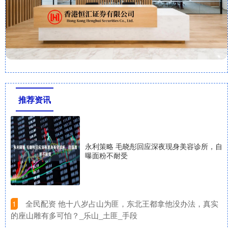
推荐资讯
永利策略 毛晓彤回应深夜现身美容诊所，自
曝面粉不耐受
​全民配资 他十八岁占山为匪，东北王都拿他没办法，真实
1
的座山雕有多可怕？_乐山_土匪_手段