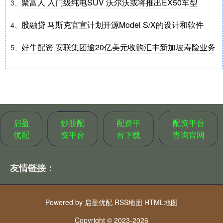
聚富人 入门级纯电SUV 沃尔沃或将推出EX50车型
3、
股融贷 马斯克官宣计划开源Model S/X的设计和软件
4、
好牛配资 安联集团逾20亿美元收购汇丰新加坡寿险业务
5、
启盈
炒股配
配资平
配资平台
优配
资平台
台下载
查询官网
友情链接：
Powered by
启盈优配
RSS地图
HTML地图
Copyright
© 2023-2026