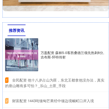
推荐资讯
万盈配资 森林5-0客胜桑德兰领先热刺8分,
吉布斯-怀特传射
​全民配资 他十八岁占山为匪，东北王都拿他没办法，真实
1
的座山雕有多可怕？_乐山_土匪_手段
​财富配资 1443吨缅甸芒果经中缅边境畹町口岸入境
2