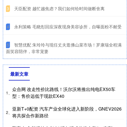
​天臣配资 越忙越焦虑？我们如何给时间做断舍离
3
​永利策略 毛晓彤回应深夜现身美容诊所，自曝面粉不耐受
4
​智慧优配 朱玲玲与现任丈夫逛佛山菜市场！罗康瑞全程满
5
面笑容陪伴，非常宠妻
最新文章
众合网 改走性价比路线！沃尔沃将推出纯电EX50车
1、
型：售价远低于现款EX40
亚新T+0配资 汽车产业全球化进入新阶段，GNEV2026
2、
将共探合作新路径